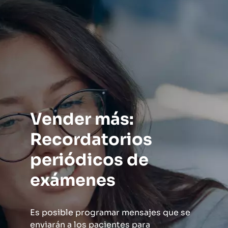
Vender más:
Recordatorios
periódicos de
exámenes
Es posible programar mensajes que se
enviarán a los pacientes para